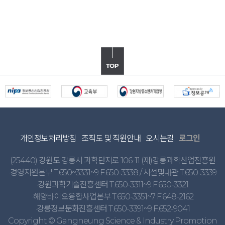
개인정보처리방침
조직도 및 직원안내
오시는길
로그인
(25440) 강원도 강릉시 과학단지로 106-11 (재)강릉과학산업진흥원
·경영지원본부 T.650~3331~9 F.650-3338 / 시설및대관 T.650-3339
·강원과학기술진흥센터 T.650-3311~9 F.650-3321
·해양바이오융합사업본부 T.650-3351~7 F.648-2162
·강릉정보문화진흥센터 T.650-3391~9 F.652-9041
Copyright © Gangneung Science & Industry Promotion