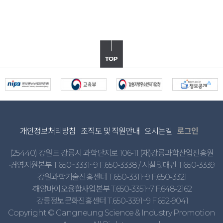
개인정보처리방침
조직도 및 직원안내
오시는길
로그인
(25440) 강원도 강릉시 과학단지로 106-11 (재)강릉과학산업진흥원
·경영지원본부 T.650~3331~9 F.650-3338 / 시설및대관 T.650-3339
·강원과학기술진흥센터 T.650-3311~9 F.650-3321
·해양바이오융합사업본부 T.650-3351~7 F.648-2162
·강릉정보문화진흥센터 T.650-3391~9 F.652-9041
Copyright © Gangneung Science & Industry Promotion