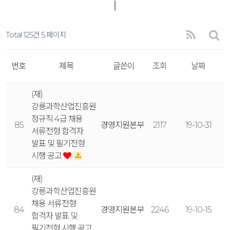
Total 125건
5 페이지
번호
제목
글쓴이
조회
날짜
(재)
강릉과학산업진흥원
정규직 4급 채용
85
경영지원본부
2117
19-10-31
서류전형 합격자
발표 및 필기전형
시행 공고
(재)
강릉과학산업진흥원
채용 서류전형
84
경영지원본부
2246
19-10-15
합격자 발표 및
필기전형 시행 공고