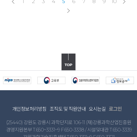
1
2
3
4
6
7
8
9
10
5
개인정보처리방침
조직도 및 직원안내
오시는길
로그인
(25440) 강원도 강릉시 과학단지로 106-11 (재)강릉과학산업진흥원
·경영지원본부 T.650~3331~9 F.650-3338 / 시설및대관 T.650-3339